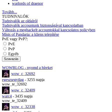
warlords of draenor
Tovább...
TUDNIVALÓK
Tudnivalók az oldalról
Tudnivalók accountunk biztonságával kapcsolatban
Változás a meghackelt accountokkal kapcsolatos policyben
Mists of Pandaria: a kliens telepítése
PvE vagy PvP?:
PvE
PvP
Egyéb
WOWBLOG
- nyomd a híreket
wow_c_32692
egeszsegvilag
- 3255 napja
wow_te_32692
wow_c_32409
warc4
- 3435 napja
wow_te_32409
wow_c_32338