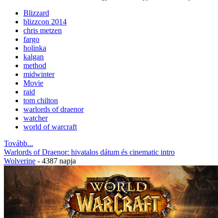
Blizzard
blizzcon 2014
chris metzen
fargo
holinka
kalgan
method
midwinter
Movie
raid
tom chilton
warlords of draenor
watcher
world of warcraft
Tovább...
Warlords of Draenor: hivatalos dátum és cinematic intro
Wolverine
- 4387 napja