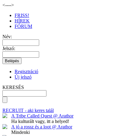
<--
-->
FRISS!
HÍREK
FÓRUM
Név:
Jelszó:
Regisztráció
Új jelszó
KERESÉS
RECRUIT
- aki keres talál
A Tribe Called Quest @ Arathor
Ha kulturált vagy, itt a helyed!
A jó a rossz és a loot @ Arathor
Mindenki