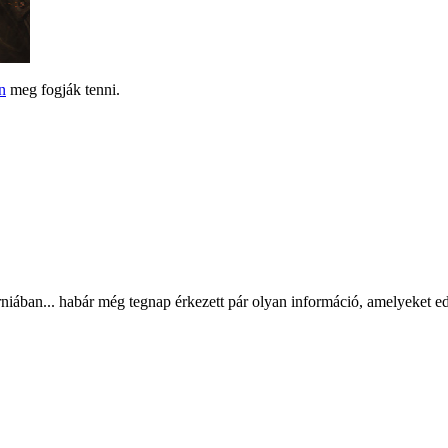
n
meg fogják tenni.
rniában... habár még tegnap érkezett pár olyan információ, amelyeket edd