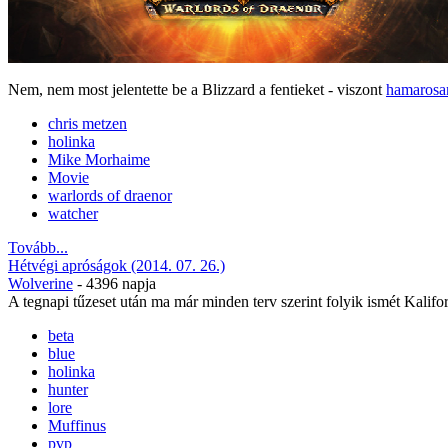
Nem, nem most jelentette be a Blizzard a fentieket - viszont
hamarosa
chris metzen
holinka
Mike Morhaime
Movie
warlords of draenor
watcher
Tovább...
Hétvégi apróságok (2014. 07. 26.)
Wolverine
- 4396 napja
A tegnapi tűzeset után ma már minden terv szerint folyik ismét Kalifo
beta
blue
holinka
hunter
lore
Muffinus
pvp