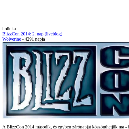
holinka
BlizzCon 2014: 2. nap (liveblog)
Wolverine
- 4291 napja
A BlizzCon 2014 második, és egyben zárónapját köszönthetjük ma 