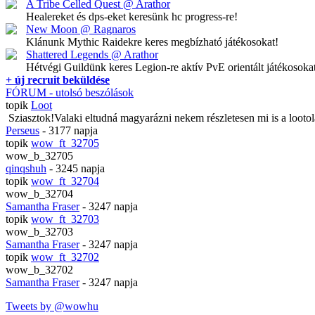
A Tribe Celled Quest @ Arathor
Healereket és dps-eket keresünk hc progress-re!
New Moon @ Ragnaros
Klánunk Mythic Raidekre keres megbízható játékosokat!
Shattered Legends @ Arathor
Hétvégi Guildünk keres Legion-re aktív PvE orientált játékosoka
+ új recruit beküldése
FÓRUM
- utolsó beszólások
topik
Loot
Sziasztok!Valaki eltudná magyarázni nekem részletesen mi is a lootol
Perseus
- 3177 napja
topik
wow_ft_32705
wow_b_32705
qinqshuh
- 3245 napja
topik
wow_ft_32704
wow_b_32704
Samantha Fraser
- 3247 napja
topik
wow_ft_32703
wow_b_32703
Samantha Fraser
- 3247 napja
topik
wow_ft_32702
wow_b_32702
Samantha Fraser
- 3247 napja
Tweets by @wowhu