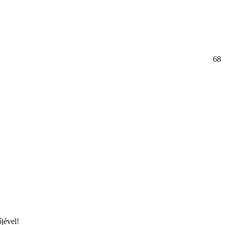
68
jével!