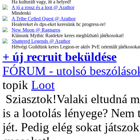
Ha kulturált vagy, itt a helyed!
A jó a rossz és a loot @ Arathor
Mindenki
A Tribe Celled Quest @ Arathor
Healereket és dps-eket keresünk hc progress-re!
New Moon @ Ragnaros
Klánunk Mythic Raidekre keres megbízható játékosokat!
Shattered Legends @ Arathor
Hétvégi Guildünk keres Legion-re aktív PvE orientált játékosoka
+ új recruit beküldése
FÓRUM
- utolsó beszóláso
topik
Loot
Sziasztok!Valaki eltudná m
is a lootolás lényege? Nem 
jét. Pedig elég sokat játszo