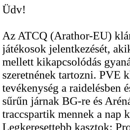
Üdv!
Az ATCQ (Arathor-EU) klán s
játékosok jelentkezését, ak
mellett kikapcsolódás gyan
szeretnének tartozni. PVE k
tevékenység a raidelésben é
sűrűn járnak BG-re és Arén
traccspartik mennek a nap
Legkeresettebb kasztok: Prot