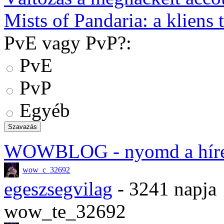
Mists of Pandaria: a kliens t
PvE vagy PvP?:
PvE
PvP
Egyéb
WOWBLOG
- nyomd a hír
wow_c_32692
egeszsegvilag
- 3241 napja
wow_te_32692