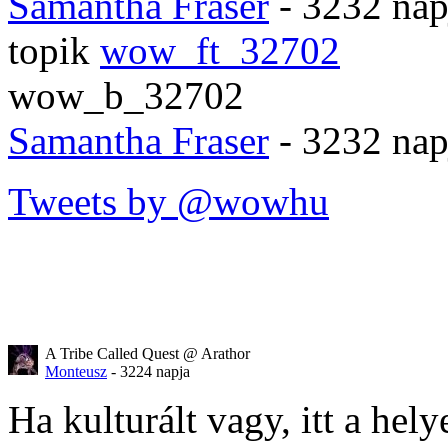
Samantha Fraser
- 3232 nap
topik
wow_ft_32702
wow_b_32702
Samantha Fraser
- 3232 nap
Tweets by @wowhu
A Tribe Called Quest @ Arathor
Monteusz
- 3224 napja
Ha kulturált vagy, itt a hely