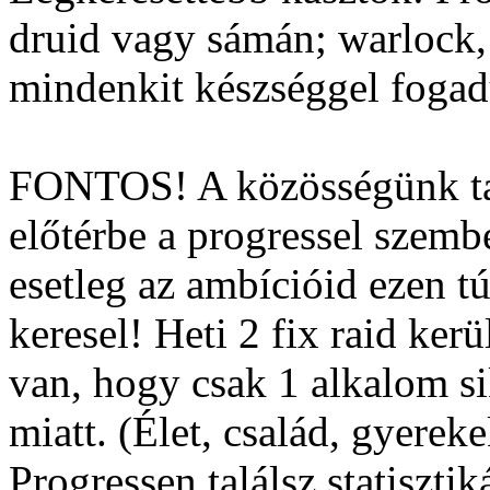
druid vagy sámán; warlock,
mindenkit készséggel foga
FONTOS! A közösségünk tag
előtérbe a progressel szemb
esetleg az ambícióid ezen 
keresel! Heti 2 fix raid ker
van, hogy csak 1 alkalom si
miatt. (Élet, család, gyerek
Progressen találsz statisztik