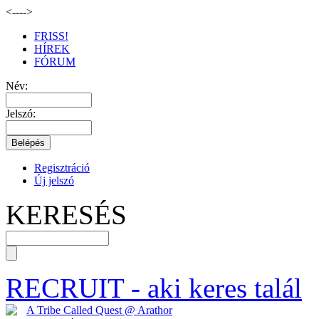
<--
-->
FRISS!
HÍREK
FÓRUM
Név:
Jelszó:
Regisztráció
Új jelszó
KERESÉS
RECRUIT
- aki keres talál
A Tribe Called Quest @ Arathor