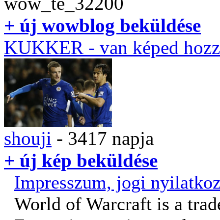
wow_te_32200
+ új wowblog beküldése
KUKKER
- van képed hozz
shouji
- 3417 napja
+ új kép beküldése
Impresszum, jogi nyilatkoz
World of Warcraft is a tra