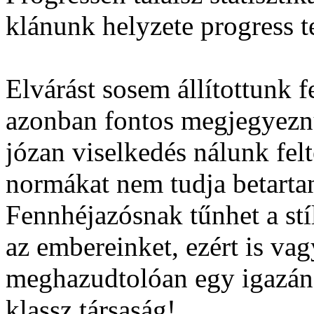
klánunk helyzete progress t
Elvárást sosem állítottunk 
azonban fontos megjegyeznün
józan viselkedés nálunk felt
normákat nem tudja betarta
Fennhéjazósnak tűnhet a stí
az embereinket, ezért is va
meghazudtolóan egy igazán r
klassz társaság!