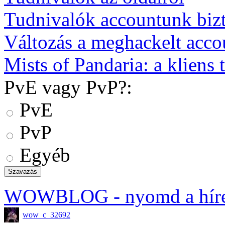
Tudnivalók accountunk biz
Változás a meghackelt acco
Mists of Pandaria: a kliens t
PvE vagy PvP?:
PvE
PvP
Egyéb
WOWBLOG
- nyomd a hír
wow_c_32692