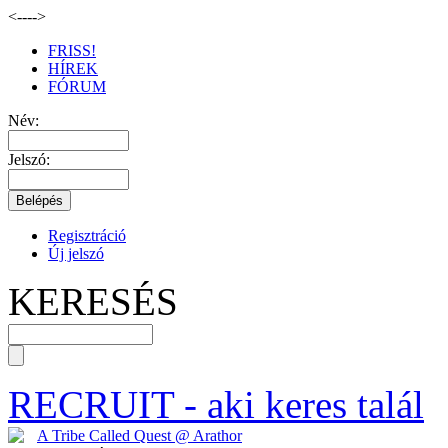
<--
-->
FRISS!
HÍREK
FÓRUM
Név:
Jelszó:
Regisztráció
Új jelszó
KERESÉS
RECRUIT
- aki keres talál
A Tribe Called Quest @ Arathor