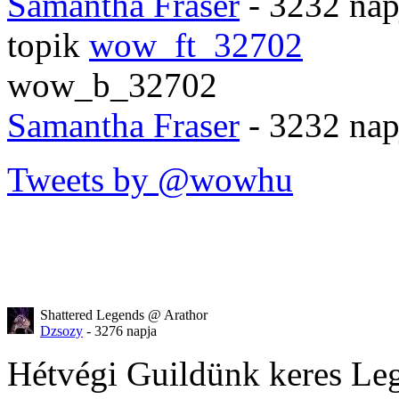
Samantha Fraser
- 3232 nap
topik
wow_ft_32702
wow_b_32702
Samantha Fraser
- 3232 nap
Tweets by @wowhu
Shattered Legends @ Arathor
Dzsozy
- 3276 napja
Hétvégi Guildünk keres Legi