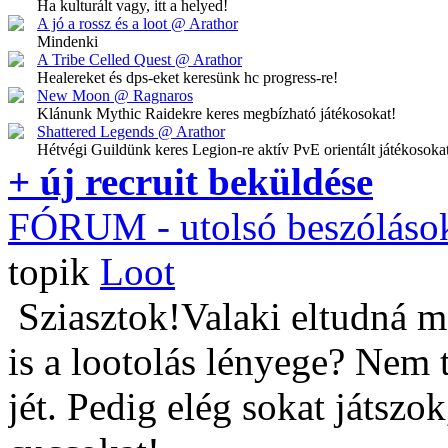
Ha kulturált vagy, itt a helyed!
A jó a rossz és a loot @ Arathor
Mindenki
A Tribe Celled Quest @ Arathor
Healereket és dps-eket keresünk hc progress-re!
New Moon @ Ragnaros
Klánunk Mythic Raidekre keres megbízható játékosokat!
Shattered Legends @ Arathor
Hétvégi Guildünk keres Legion-re aktív PvE orientált játékosoka
+ új recruit beküldése
FÓRUM
- utolsó beszóláso
topik
Loot
Sziasztok!Valaki eltudná m
is a lootolás lényege? Nem 
jét. Pedig elég sokat játszo