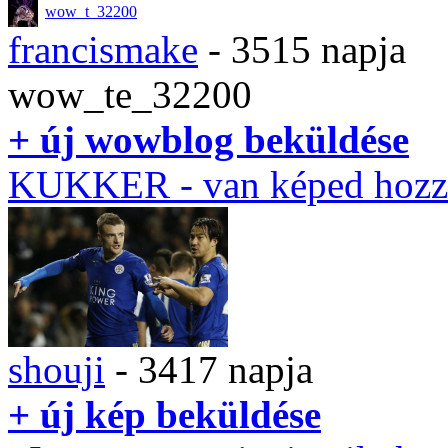
wow_t_32200
francismake
- 3515 napja
wow_te_32200
+ új wowblog beküldése
KUKKER
- van képed hozz
shouji
- 3417 napja
+ új kép beküldése