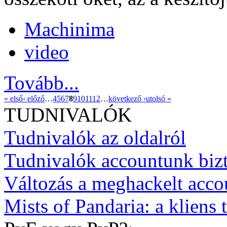
Machinima
video
Tovább...
« első
‹ előző
…
4
5
6
7
8
9
10
11
12
…
következő ›
utolsó »
TUDNIVALÓK
Tudnivalók az oldalról
Tudnivalók accountunk biz
Változás a meghackelt acco
Mists of Pandaria: a kliens t