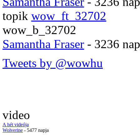
Samantha Fraser
- 3236 nap
topik
wow_ft_32702
wow_b_32702
Samantha Fraser
- 3236 nap
Tweets by @wowhu
video
A hét videója
Wolverine
- 5477 napja