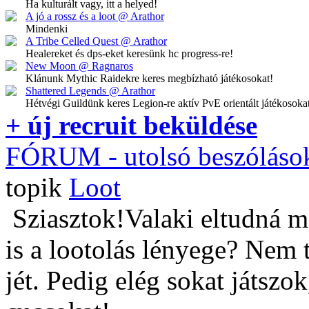
Ha kulturált vagy, itt a helyed!
A jó a rossz és a loot @ Arathor
Mindenki
A Tribe Celled Quest @ Arathor
Healereket és dps-eket keresünk hc progress-re!
New Moon @ Ragnaros
Klánunk Mythic Raidekre keres megbízható játékosokat!
Shattered Legends @ Arathor
Hétvégi Guildünk keres Legion-re aktív PvE orientált játékosoka
+ új recruit beküldése
FÓRUM
- utolsó beszóláso
topik
Loot
Sziasztok!Valaki eltudná m
is a lootolás lényege? Nem 
jét. Pedig elég sokat játszo