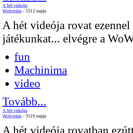
A hét videója
Wolverine
- 5512 napja
A hét videója rovat ezenne
játékunkat... elvégre a WoW
fun
Machinima
video
Tovább...
A hét videója
Wolverine
- 5519 napja
A hét videója rovatban ezút