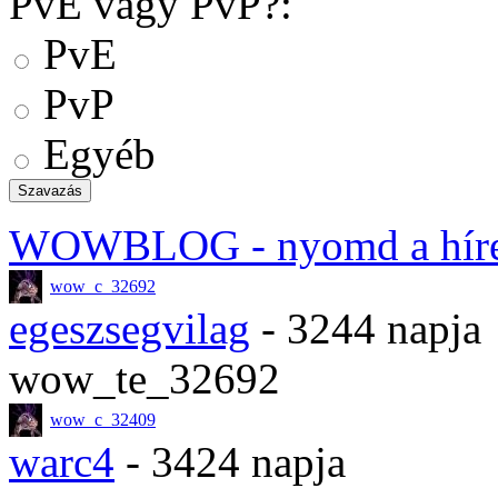
PvE vagy PvP?:
PvE
PvP
Egyéb
WOWBLOG
- nyomd a hír
wow_c_32692
egeszsegvilag
- 3244 napja
wow_te_32692
wow_c_32409
warc4
- 3424 napja