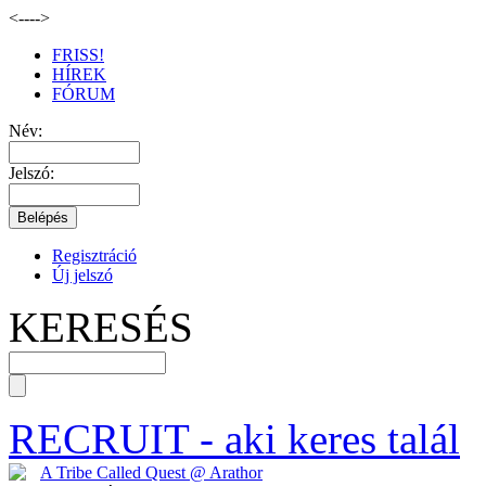
<--
-->
FRISS!
HÍREK
FÓRUM
Név:
Jelszó:
Regisztráció
Új jelszó
KERESÉS
RECRUIT
- aki keres talál
A Tribe Called Quest @ Arathor