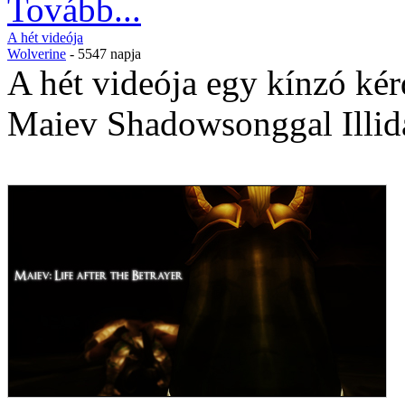
Tovább...
A hét videója
Wolverine
- 5547 napja
A hét videója egy kínzó kérd
Maiev Shadowsonggal Illida