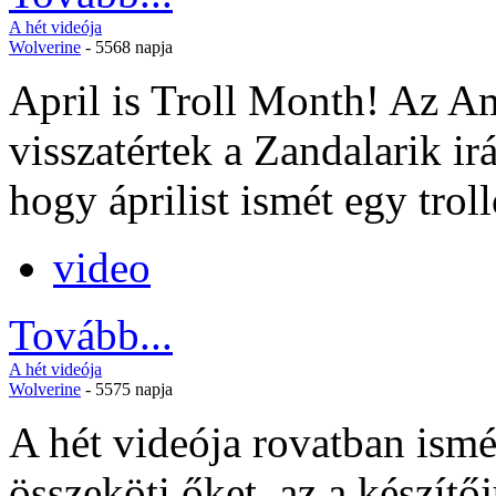
A hét videója
Wolverine
- 5568 napja
April is Troll Month! Az Am
visszatértek a Zandalarik ir
hogy áprilist ismét egy troll
video
Tovább...
A hét videója
Wolverine
- 5575 napja
A hét videója rovatban ismét
összeköti őket, az a készít