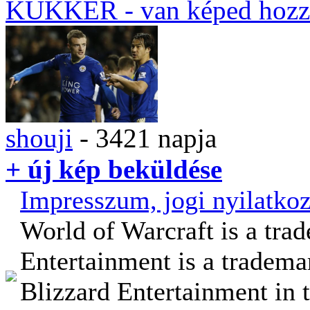
KUKKER
- van képed hozz
shouji
- 3421 napja
+ új kép beküldése
Impresszum, jogi nyilatkoz
World of Warcraft is a tra
Entertainment is a tradema
Blizzard Entertainment in t