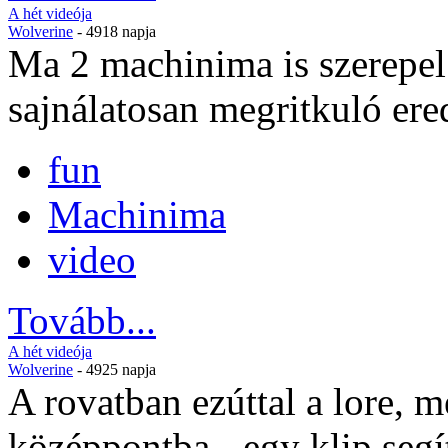
A hét videója
Wolverine
- 4918 napja
Ma 2 machinima is szerepel 
sajnálatosan megritkuló ere
fun
Machinima
video
Tovább...
A hét videója
Wolverine
- 4925 napja
A rovatban ezúttal a lore, 
középpontba - egy klip segí