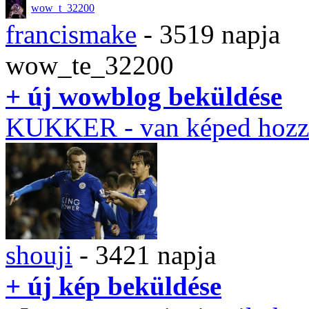
wow_t_32200
francismake
- 3519 napja
wow_te_32200
+ új wowblog beküldése
KUKKER
- van képed hozz
shouji
- 3421 napja
+ új kép beküldése