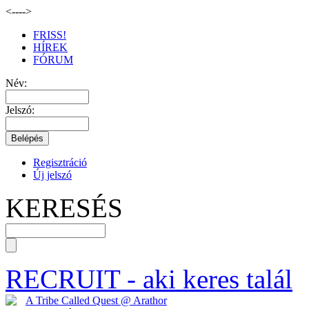
<--
-->
FRISS!
HÍREK
FÓRUM
Név:
Jelszó:
Regisztráció
Új jelszó
KERESÉS
RECRUIT
- aki keres talál
A Tribe Called Quest @ Arathor