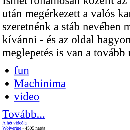
Ismét rohamosan közelít az 
után megérkezett a valós k
szeretnénk a stáb nevében 
kívánni - és az oldal hagyo
meglepetés is van a tovább u
fun
Machinima
video
Tovább...
A hét videója
Wolverine
- 4505 napja