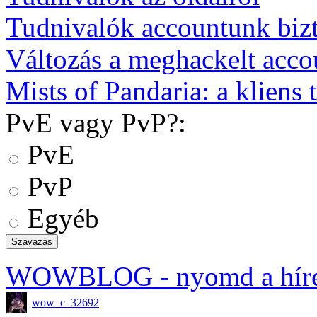
Tudnivalók accountunk biz
Változás a meghackelt acco
Mists of Pandaria: a kliens t
PvE vagy PvP?:
PvE
PvP
Egyéb
WOWBLOG
- nyomd a hír
wow_c_32692