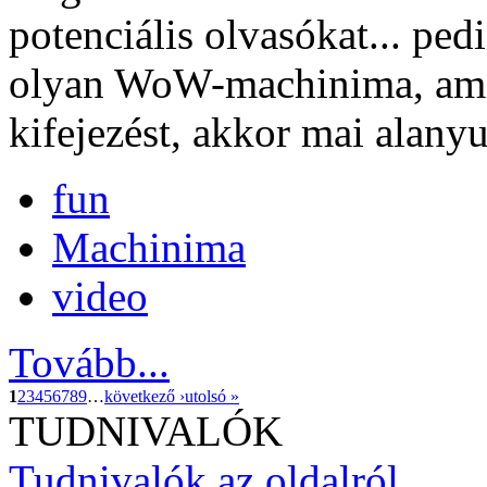
potenciális olvasókat... ped
olyan WoW-machinima, ami
kifejezést, akkor mai alany
fun
Machinima
video
Tovább...
1
2
3
4
5
6
7
8
9
…
következő ›
utolsó »
TUDNIVALÓK
Tudnivalók az oldalról