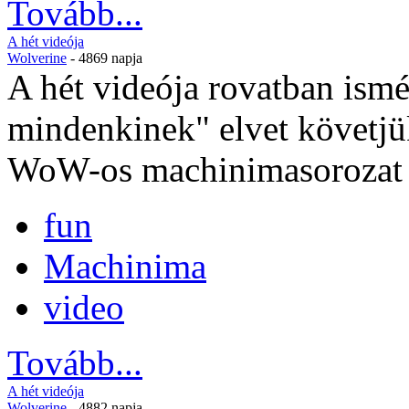
Tovább...
A hét videója
Wolverine
- 4869 napja
A hét videója rovatban ismé
mindenkinek" elvet követjük
WoW-os machinimasorozat v
fun
Machinima
video
Tovább...
A hét videója
Wolverine
- 4882 napja