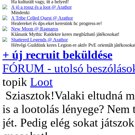
Ha kulturált vagy, itt a helyed!
A jó a rossz és a loot @ Arathor
Mindenki
A Tribe Celled Quest @ Arathor
Healereket és dps-eket keresünk hc progress-re!
New Moon @ Ragnaros
Klánunk Mythic Raidekre keres megbízható játékosokat!
Shattered Legends @ Arathor
Hétvégi Guildünk keres Legion-re aktív PvE orientált játékosoka
+ új recruit beküldése
FÓRUM
- utolsó beszóláso
topik
Loot
Sziasztok!Valaki eltudná m
is a lootolás lényege? Nem 
jét. Pedig elég sokat játszo