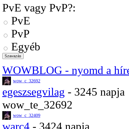
PvE vagy PvP?:
PvE
PvP
Egyéb
WOWBLOG
- nyomd a hír
wow_c_32692
egeszsegvilag
- 3245 napja
wow_te_32692
wow_c_32409
warc4
- 3424 napja