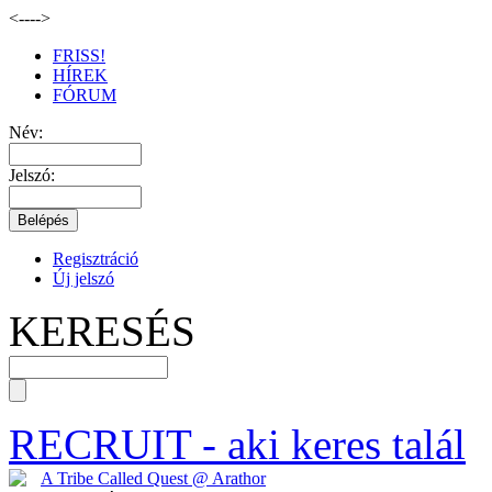
<--
-->
FRISS!
HÍREK
FÓRUM
Név:
Jelszó:
Regisztráció
Új jelszó
KERESÉS
RECRUIT
- aki keres talál
A Tribe Called Quest @ Arathor