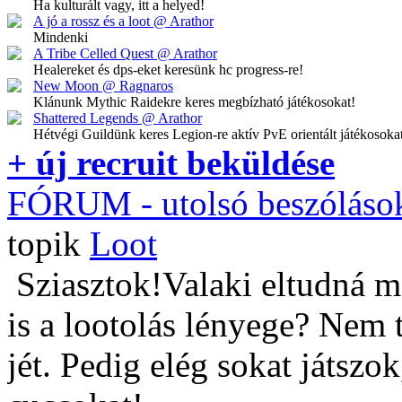
Ha kulturált vagy, itt a helyed!
A jó a rossz és a loot @ Arathor
Mindenki
A Tribe Celled Quest @ Arathor
Healereket és dps-eket keresünk hc progress-re!
New Moon @ Ragnaros
Klánunk Mythic Raidekre keres megbízható játékosokat!
Shattered Legends @ Arathor
Hétvégi Guildünk keres Legion-re aktív PvE orientált játékosoka
+ új recruit beküldése
FÓRUM
- utolsó beszóláso
topik
Loot
Sziasztok!Valaki eltudná m
is a lootolás lényege? Nem 
jét. Pedig elég sokat játszo