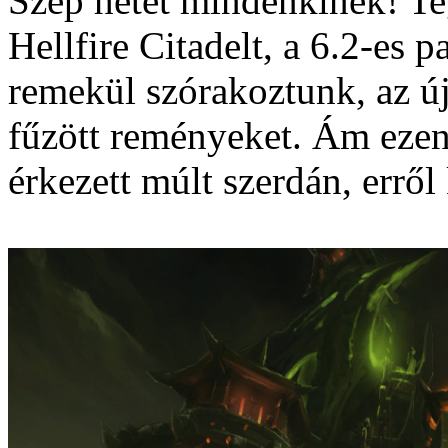
Szép hetet mindenkinek! Te
Hellfire Citadelt, a 6.2-es p
remekül szórakoztunk, az új
fűzött reményeket. Ám ezen
érkezett múlt szerdán, erről 