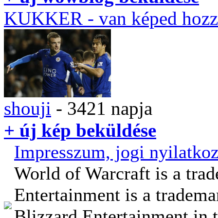
KUKKER
- van képed hozz
shouji
- 3421 napja
+ új kép beküldése
Impresszum, jogi nyilatkoz
World of Warcraft is a tra
Entertainment is a tradema
Blizzard Entertainment in t