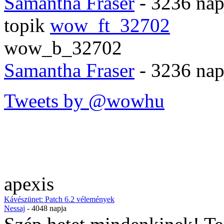
Samantha Fraser
- 3236 nap
topik
wow_ft_32702
wow_b_32702
Samantha Fraser
- 3236 nap
Tweets by @wowhu
apexis
Kávészünet: Patch 6.2 vélemények
Nessaj
- 4048 napja