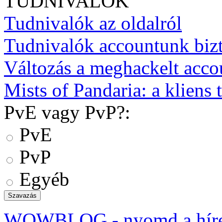
TUDNIVALÓK
Tudnivalók az oldalról
Tudnivalók accountunk biz
Változás a meghackelt acco
Mists of Pandaria: a kliens t
PvE vagy PvP?:
PvE
PvP
Egyéb
WOWBLOG
- nyomd a hír