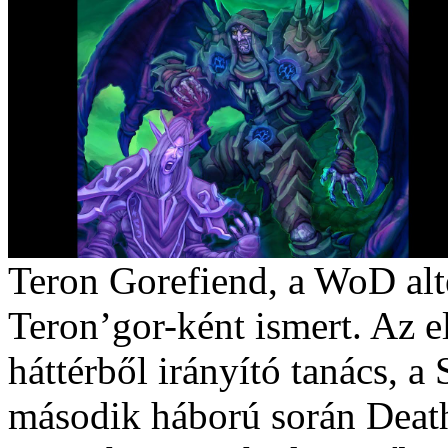
Teron Gorefiend, a WoD alt
Teron’gor-ként ismert. Az e
háttérből irányító tanács, a
második háború során Death