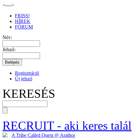
<--
-->
FRISS!
HÍREK
FÓRUM
Név:
Jelszó:
Regisztráció
Új jelszó
KERESÉS
RECRUIT
- aki keres talál
A Tribe Called Quest @ Arathor