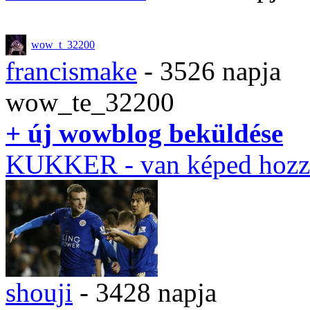
wow_t_32200
francismake
- 3526 napja
wow_te_32200
+ új wowblog beküldése
KUKKER
- van képed hozz
shouji
- 3428 napja