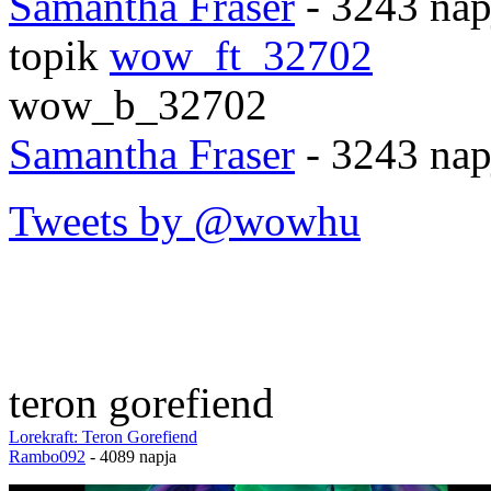
Samantha Fraser
- 3243 nap
topik
wow_ft_32702
wow_b_32702
Samantha Fraser
- 3243 nap
Tweets by @wowhu
teron gorefiend
Lorekraft: Teron Gorefiend
Rambo092
- 4089 napja