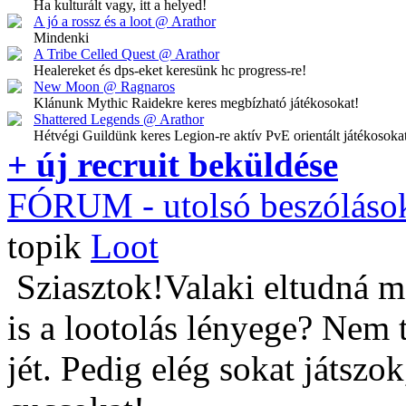
Ha kulturált vagy, itt a helyed!
A jó a rossz és a loot @ Arathor
Mindenki
A Tribe Celled Quest @ Arathor
Healereket és dps-eket keresünk hc progress-re!
New Moon @ Ragnaros
Klánunk Mythic Raidekre keres megbízható játékosokat!
Shattered Legends @ Arathor
Hétvégi Guildünk keres Legion-re aktív PvE orientált játékosoka
+ új recruit beküldése
FÓRUM
- utolsó beszóláso
topik
Loot
Sziasztok!Valaki eltudná m
is a lootolás lényege? Nem 
jét. Pedig elég sokat játszo