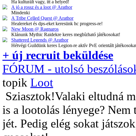
Ha kulturált vagy, itt a helyed!
A jó a rossz és a loot @ Arathor
Mindenki
A Tribe Celled Quest @ Arathor
Healereket és dps-eket keresünk hc progress-re!
New Moon @ Ragnaros
Klánunk Mythic Raidekre keres megbízható játékosokat!
Shattered Legends @ Arathor
Hétvégi Guildünk keres Legion-re aktív PvE orientált játékosoka
+ új recruit beküldése
FÓRUM
- utolsó beszóláso
topik
Loot
Sziasztok!Valaki eltudná m
is a lootolás lényege? Nem 
jét. Pedig elég sokat játszo