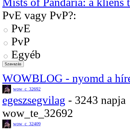
Mists of Pandaria: a kliens t
PvE vagy PvP?:
PvE
PvP
Egyéb
WOWBLOG
- nyomd a hír
wow_c_32692
egeszsegvilag
- 3243 napja
wow_te_32692
wow_c_32409