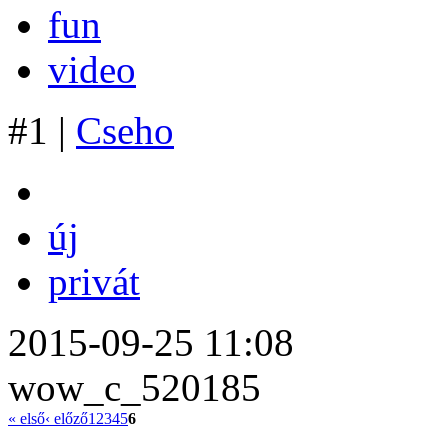
fun
video
#1 |
Cseho
új
privát
2015-09-25 11:08
wow_c_520185
« első
‹ előző
1
2
3
4
5
6