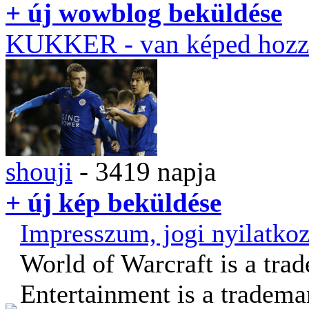
+ új wowblog beküldése
KUKKER
- van képed hozz
shouji
- 3419 napja
+ új kép beküldése
Impresszum, jogi nyilatkoz
World of Warcraft is a tra
Entertainment is a tradema