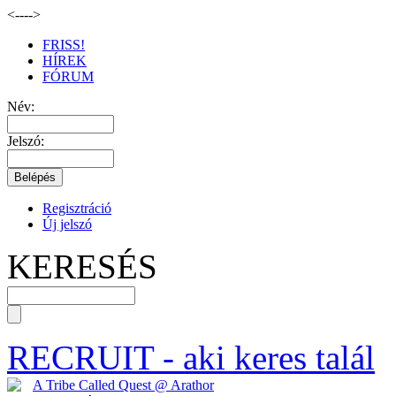
<--
-->
FRISS!
HÍREK
FÓRUM
Név:
Jelszó:
Regisztráció
Új jelszó
KERESÉS
RECRUIT
- aki keres talál
A Tribe Called Quest @ Arathor