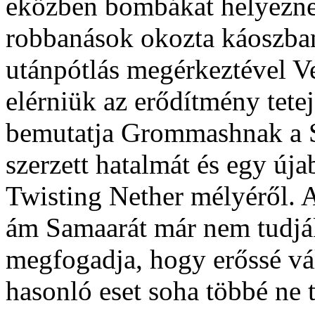
eközben bombákat helyeznek
robbanások okozta káoszban
utánpótlás megérkeztével V
elérniük az erődítmény tete
bemutatja Grommashnak a
szerzett hatalmát és egy úja
Twisting Nether mélyéről. A
ám Samaarát már nem tudjá
megfogadja, hogy erőssé vá
hasonló eset soha többé ne 