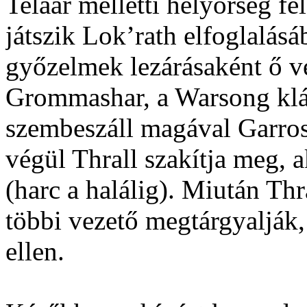
Telaar melletti helyőrség fel
játszik Lok’rath elfoglalás
győzelmek lezárásaként ő ve
Grommashar, a Warsong klán
szembeszáll magával Garro
végül Thrall szakítja meg, 
(harc a halálig). Miután Thr
többi vezető megtárgyalják,
ellen.