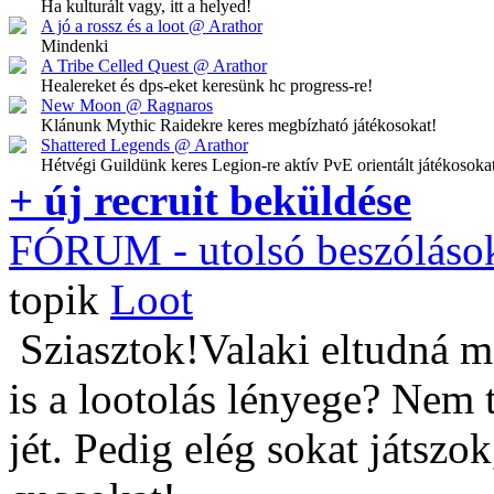
Ha kulturált vagy, itt a helyed!
A jó a rossz és a loot @ Arathor
Mindenki
A Tribe Celled Quest @ Arathor
Healereket és dps-eket keresünk hc progress-re!
New Moon @ Ragnaros
Klánunk Mythic Raidekre keres megbízható játékosokat!
Shattered Legends @ Arathor
Hétvégi Guildünk keres Legion-re aktív PvE orientált játékosoka
+ új recruit beküldése
FÓRUM
- utolsó beszóláso
topik
Loot
Sziasztok!Valaki eltudná m
is a lootolás lényege? Nem 
jét. Pedig elég sokat játszo