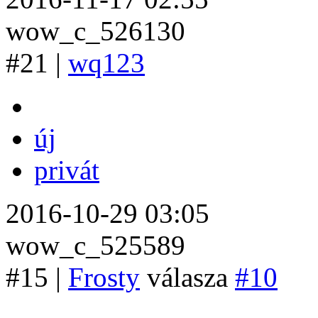
wow_c_526130
#21 |
wq123
új
privát
2016-10-29 03:05
wow_c_525589
#15 |
Frosty
válasza
#10