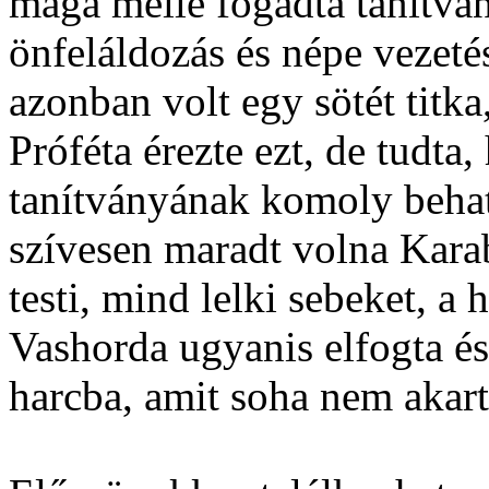
maga mellé fogadta tanítván
önfeláldozás és népe vezeté
azonban volt egy sötét titk
Próféta érezte ezt, de tudta,
tanítványának komoly behatá
szívesen maradt volna Kar
testi, mind lelki sebeket, a
Vashorda ugyanis elfogta és
harcba, amit soha nem akar