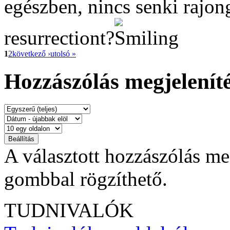
egészben, nincs senki rajon
resurrectiont?
1
2
következő ›
utolsó »
Hozzászólás megjeleníté
A választott hozzászólás me
gombbal rögzíthető.
TUDNIVALÓK