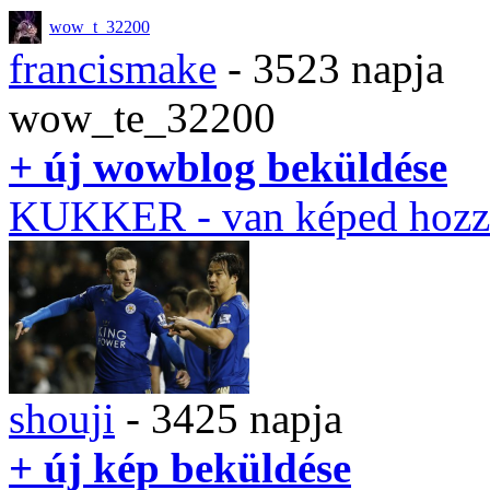
wow_t_32200
francismake
- 3523 napja
wow_te_32200
+ új wowblog beküldése
KUKKER
- van képed hozz
shouji
- 3425 napja
+ új kép beküldése