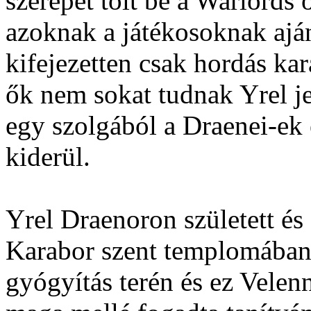
szerepet tölt be a Warlords 
azoknak a játékosoknak aj
kifejezetten csak hordás ka
ők nem sokat tudnak Yrel j
egy szolgából a Draenei-ek
kiderül.
Yrel Draenoron született és 
Karabor szent templomában. 
gyógyítás terén és ez Velenn