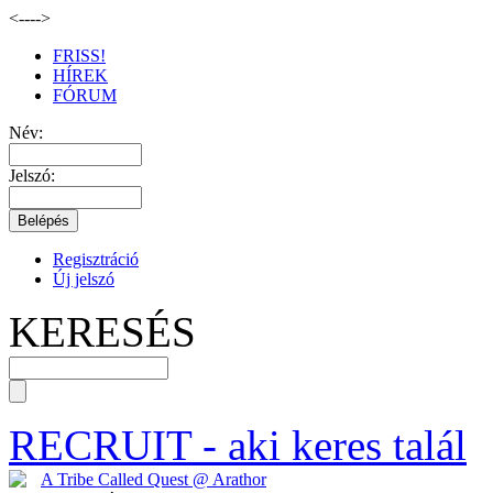
<--
-->
FRISS!
HÍREK
FÓRUM
Név:
Jelszó:
Regisztráció
Új jelszó
KERESÉS
RECRUIT
- aki keres talál
A Tribe Called Quest @ Arathor