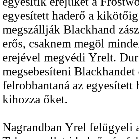
egyesítik erejüket a Frostw
egyesített haderő a kikötői
megszállják Blackhand zász
erős, csaknem megöl minden
erejével megvédi Yrelt. Dur
megsebesíteni Blackhandet 
felrobbantaná az egyesített
kihozza őket.
Nagrandban Yrel felügyeli a