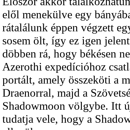
Először akkor találkozhatun
elől menekülve egy bányába
rátalálunk éppen végzett eg
sosem ölt, így ez igen jelen
döbben rá, hogy békésen n
Azerothi expedícióhoz csatl
portált, amely összeköti a 
Draenorral, majd a Szövetsé
Shadowmoon völgybe. Itt új
tudatja vele, hogy a Shado