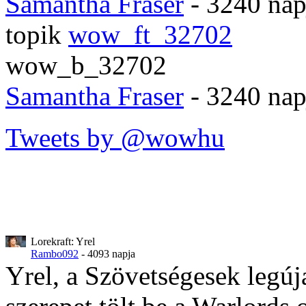
Samantha Fraser
- 3240 nap
topik
wow_ft_32702
wow_b_32702
Samantha Fraser
- 3240 nap
Tweets by @wowhu
Lorekraft: Yrel
Rambo092
- 4093 napja
Yrel, a Szövetségesek legúj