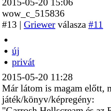
2015-05-20 15:06
wow_c_515836
#13 |
Griewer
válasza
#11
új
privát
2015-05-20 11:28
Már látom is magam előtt, m
játék/könyv/képregény:
"Garrosh Hellscream és az E