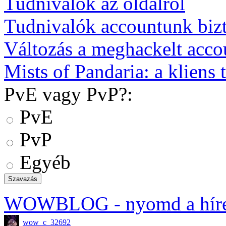
Tudnivalók az oldalról
Tudnivalók accountunk biz
Változás a meghackelt acco
Mists of Pandaria: a kliens t
PvE vagy PvP?:
PvE
PvP
Egyéb
WOWBLOG
- nyomd a hír
wow_c_32692