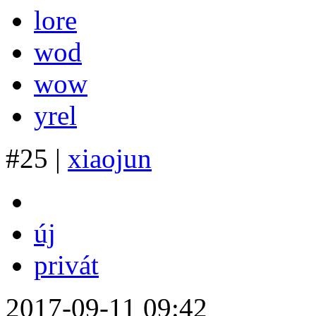
lore
wod
wow
yrel
#25 |
xiaojun
új
privát
2017-09-11 09:42