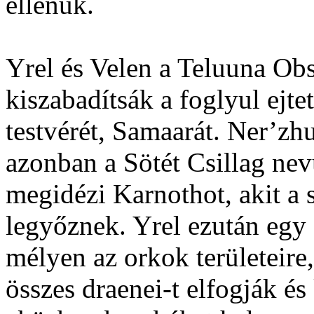
ellenük.
Yrel és Velen a Teluuna Ob
kiszabadítsák a foglyul ejte
testvérét, Samaarát. Ner’zh
azonban a Sötét Csillag nev
megidézi Karnothot, akit a 
legyőznek. Yrel ezután egy 
mélyen az orkok területeire,
összes draenei-t elfogják é