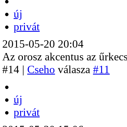
új
privát
2015-05-20 20:04
Az orosz akcentus az űrkec
#14 |
Cseho
válasza
#11
új
privát