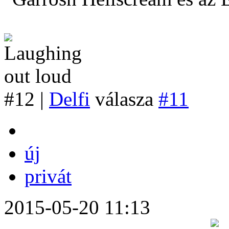
#12 |
Delfi
válasza
#11
új
privát
2015-05-20 11:13