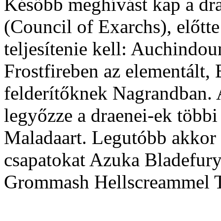
Később meghívást kap a dra
(Council of Exarchs), előtt
teljesítenie kell: Auchindo
Frostfireben az elementált, 
felderítőknek Nagrandban. A
legyőzze a draenei-ek többi 
Maladaart. Legutóbb akkor 
csapatokat Azuka Bladefury 
Grommash Hellscreammel T